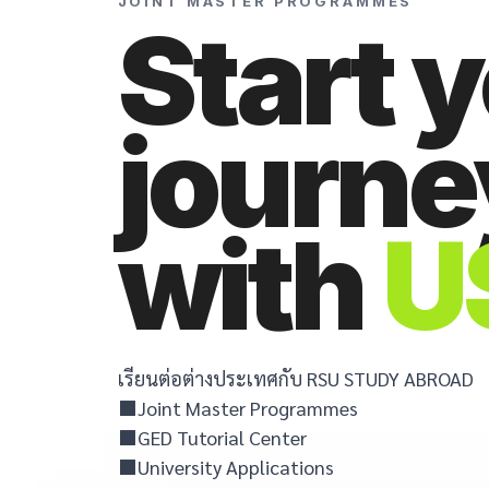
JOINT MASTER PROGRAMMES
Start 
journe
with
U
เรียนต่อต่างประเทศกับ RSU STUDY ABROAD
⬛Joint Master Programmes
⬛GED Tutorial Center
⬛University Applications