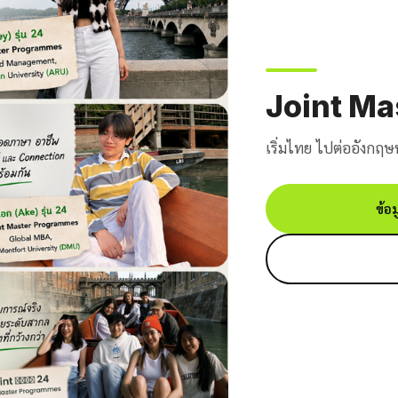
Joint M
เริ่มไทย ไปต่ออังกฤษ
ข้อ