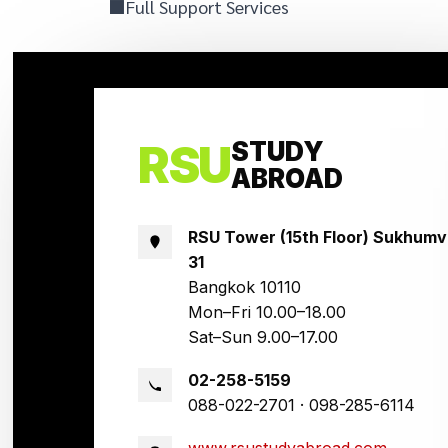
⬛Full Support Services
RSU
STUDY
ABROAD
RSU Tower (15th Floor) Sukhumv
31
Bangkok 10110
Mon–Fri 10.00–18.00
Sat–Sun 9.00–17.00
02-258-5159
088-022-2701 · 098-285-6114
www.rsustudyabroad.com