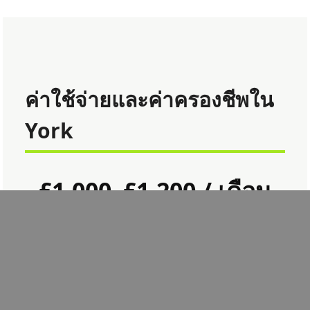
ค่าใช้จ่ายและค่าครองชีพใน
York
£1,000–£1,200 / เดือน
โดยประมาณ รวมค่าที่พัก อาหาร การเดินทาง และค่า
ใช้จ่ายส่วนตัว
ค่าครองชีพสมเหตุสมผล ต่ำกว่าลอนดอนอย่างชัดเจน