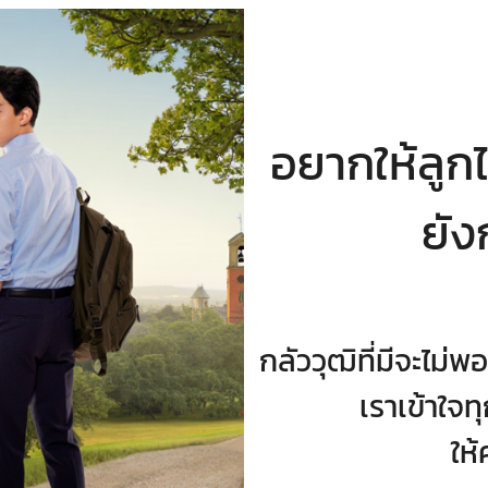
อยากให้ลูก
ยัง
กลัววุฒิที่มีจะไม่
เราเข้าใจ
ให้