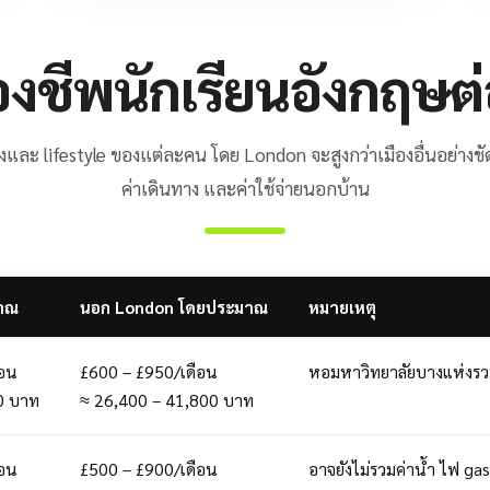
องชีพนักเรียนอังกฤษต่
มืองและ lifestyle ของแต่ละคน โดย London จะสูงกว่าเมืองอื่นอย่างช
ค่าเดินทาง และค่าใช้จ่ายนอกบ้าน
าณ
นอก London โดยประมาณ
หมายเหตุ
ือน
£600 – £950/เดือน
หอมหาวิทยาลัยบางแห่งรวม 
0 บาท
≈ 26,400 – 41,800 บาท
ือน
£500 – £900/เดือน
อาจยังไม่รวมค่าน้ำ ไฟ ga