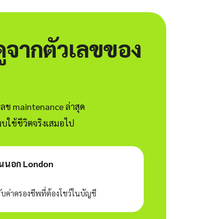
งดูจากตัวเลขของ
วเลข maintenance ล่าสุด
งบใช้ชีวิตจริงเสมอไป
ยนนอก London
่าครองชีพที่ต้องโชว์ในบัญชี