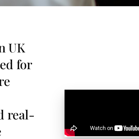
rn UK
ed for
re
d real-
e