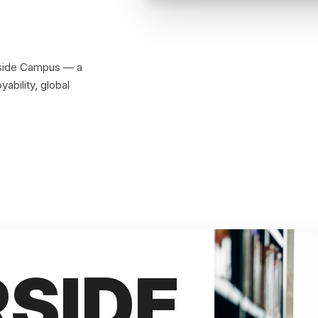
rside Campus — a
bility, global
SIDE