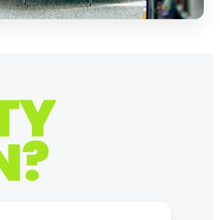
TY
N?